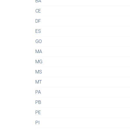
BA
CE
DF
ES
GO
MA
MG
MS
MT
PA
PB
PE
PI