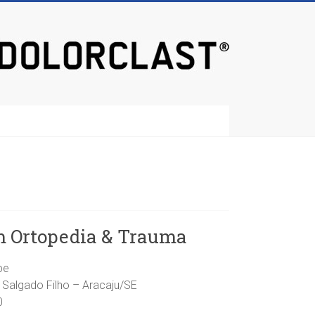
m Ortopedia & Trauma
pe
 Salgado Filho – Aracaju/SE
0